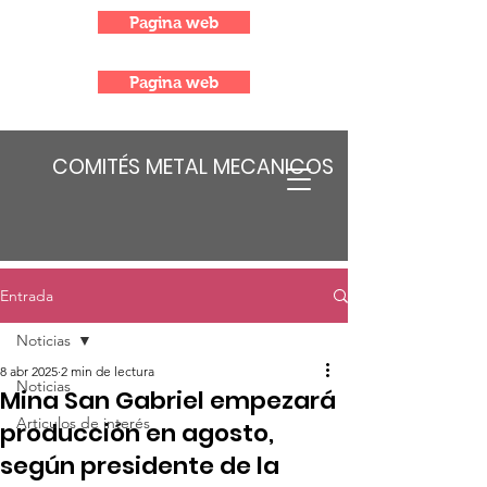
Pagina web
Pagina web
COMITÉS METAL MECANICOS
Entrada
Noticias
8 abr 2025
2 min de lectura
Noticias
Mina San Gabriel empezará
Articulos de interés
producción en agosto,
según presidente de la