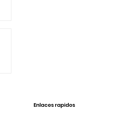
l
a
Enlaces rapidos