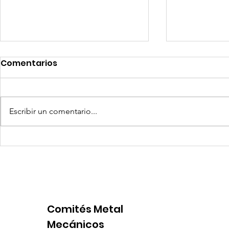
Comentarios
Escribir un comentario...
Competencia si: pero en
Expansion
igualdad de condiciones
Latinoame
escenario 
Comités Metal
Mecánicos