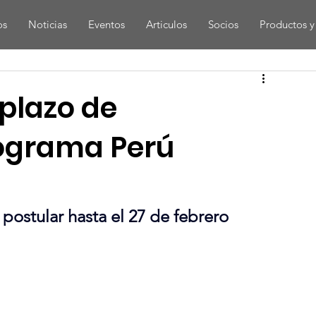
os
Noticias
Eventos
Articulos
Socios
Productos y 
plazo de
rograma Perú
a
ostular hasta el 27 de febrero 