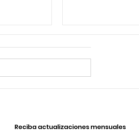
 de China en
Coca-Cola invertirá mi
rica. Perú
millones de dólares en
de esa batalla
Perú y destina fondos 
OxI
Reciba actualizaciones mensuales