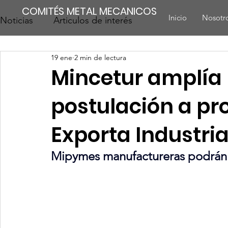
COMITÉS METAL MECANICOS
Inicio
Nosotr
Noticias
Articulos de interés
19 ene
2 min de lectura
Mincetur amplía 
postulación a p
Exporta Industri
Mipymes manufactureras podrán p