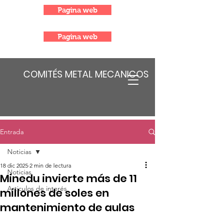
Pagina web
Pagina web
COMITÉS METAL MECANICOS
Entrada
Noticias
18 dic 2025
2 min de lectura
Noticias
Minedu invierte más de 11
Articulos de interés
millones de soles en
mantenimiento de aulas