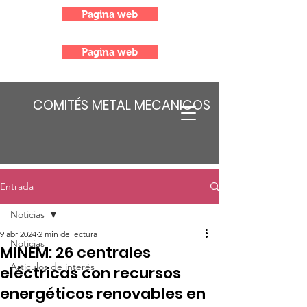
Pagina web
Pagina web
COMITÉS METAL MECANICOS
Entrada
Noticias
9 abr 2024
2 min de lectura
Noticias
MINEM: 26 centrales
Articulos de interés
eléctricas con recursos
energéticos renovables en