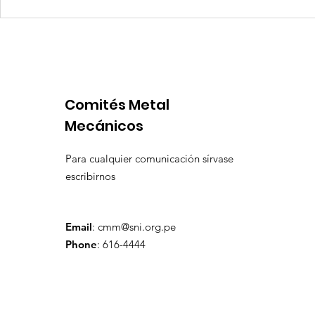
Competencia si: pero en
Expansion
igualdad de condiciones
Latinoame
escenario 
Comités Metal
Mecánicos
Para cualquier comunicación sírvase
escribirnos
Email
:
cmm@sni.org.pe
Phone
: 616-4444