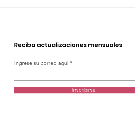
 de China en
Coca-Cola invertirá mi
rica. Perú
millones de dólares en
de esa batalla
Perú y destina fondos 
OxI
Reciba actualizaciones mensuales
Ingrese su correo aqui
Inscribirse