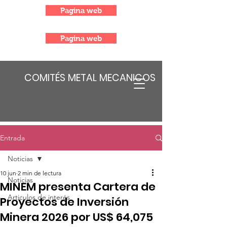
Pagina web
Pagina web
COMITÉS METAL MECANICOS
Entrada
Noticias
10 jun
2 min de lectura
Noticias
MINEM presenta Cartera de
Articulos de interés
Proyectos de Inversión
Minera 2026 por US$ 64,075