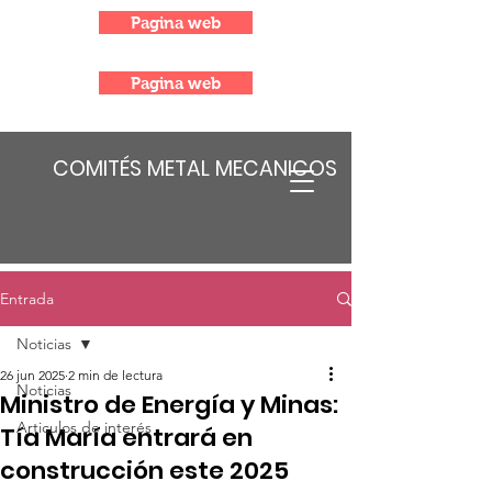
Pagina web
Pagina web
COMITÉS METAL MECANICOS
Entrada
Noticias
26 jun 2025
2 min de lectura
Noticias
Ministro de Energía y Minas:
Articulos de interés
Tía María entrará en
construcción este 2025