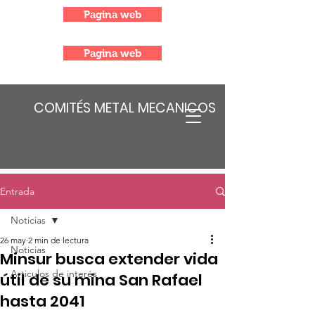
Pagina web
Pagina web
COMITÉS METAL MECANICOS
Entrada
Noticias
26 may
2 min de lectura
Noticias
Minsur busca extender vida
Articulos de interés
útil de su mina San Rafael
hasta 2041