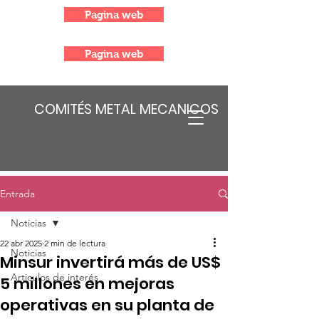
Pagina web
Pagina web
COMITÉS METAL MECANICOS
Entrada
Noticias
22 abr 2025
2 min de lectura
Noticias
Minsur invertirá más de US$
Articulos de interés
5 millones en mejoras
operativas en su planta de