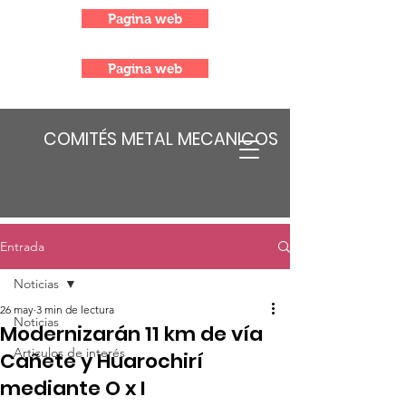
Pagina web
Pagina web
COMITÉS METAL MECANICOS
Entrada
Noticias
26 may
3 min de lectura
Noticias
Modernizarán 11 km de vía
Articulos de interés
Cañete y Huarochirí
mediante O x I