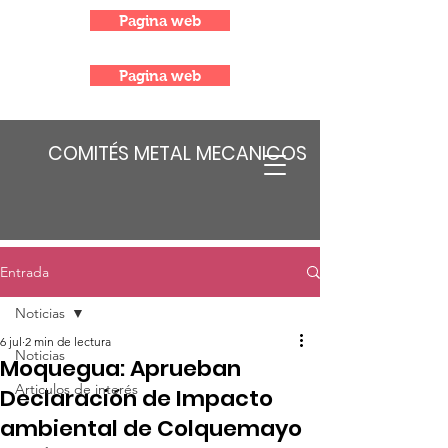
Pagina web
Pagina web
COMITÉS METAL MECANICOS
Entrada
Noticias
6 jul
2 min de lectura
Noticias
Moquegua: Aprueban
Articulos de interés
Declaración de Impacto
ambiental de Colquemayo