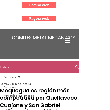
Pagina web
Pagina web
COMITÉS METAL MECANICOS
Entrada
Noticias
13 may
2 min de lectura
Noticias
Moquegua es región más
Articulos de interés
competitiva por Quellaveco,
Cuajone y San Gabriel