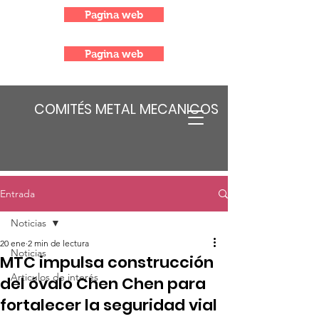
Pagina web
Pagina web
COMITÉS METAL MECANICOS
Entrada
Noticias
20 ene
2 min de lectura
Noticias
MTC impulsa construcción
Articulos de interés
del óvalo Chen Chen para
fortalecer la seguridad vial