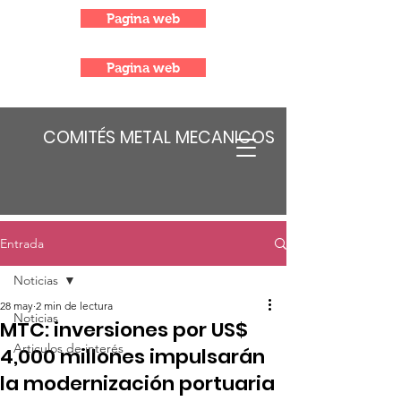
Pagina web
Pagina web
COMITÉS METAL MECANICOS
Entrada
Noticias
28 may
2 min de lectura
Noticias
MTC: inversiones por US$
Articulos de interés
4,000 millones impulsarán
la modernización portuaria