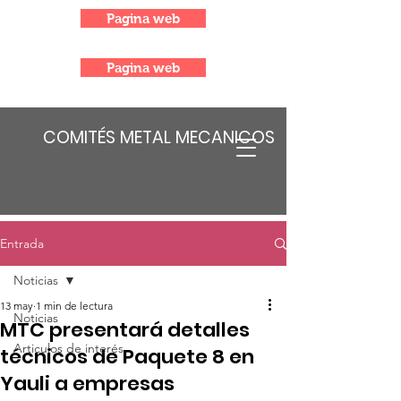
Pagina web
Pagina web
COMITÉS METAL MECANICOS
Entrada
Noticias
13 may
1 min de lectura
Noticias
MTC presentará detalles
Articulos de interés
técnicos de Paquete 8 en
Yauli a empresas