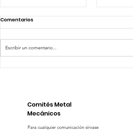
Comentarios
Escribir un comentario...
Quilla Resources US$ 25
Aceros Are
millones para culminar
procesos 
prefactibilidad de
por produ
expansión de Chapi
insuficien
Comités Metal
Mecánicos
Para cualquier comunicación sírvase