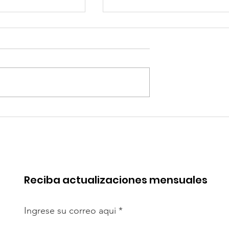
quipa: “Iniciar
Alemania: Casas
[antidumping]
impresas en 3D: ¿pued
cto es
resolver crisis de
te”
vivienda?
Reciba actualizaciones mensuales
Ingrese su correo aqui