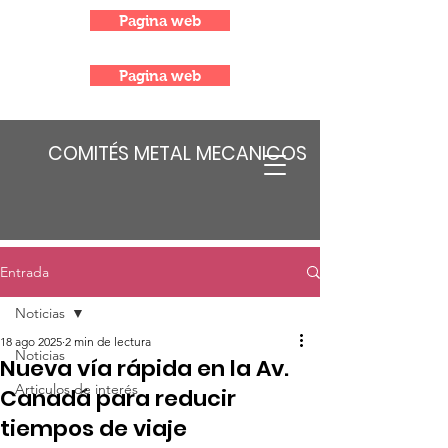
Pagina web
Pagina web
COMITÉS METAL MECANICOS
Entrada
Noticias
18 ago 2025
2 min de lectura
Noticias
Nueva vía rápida en la Av.
Articulos de interés
Canadá para reducir
tiempos de viaje