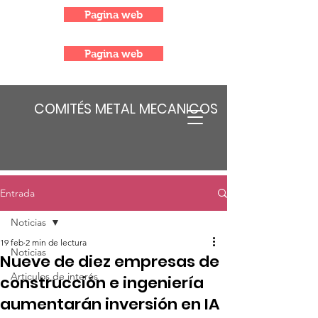
Pagina web
Pagina web
COMITÉS METAL MECANICOS
Entrada
Noticias
19 feb
2 min de lectura
Noticias
Nueve de diez empresas de
Articulos de interés
construcción e ingeniería
aumentarán inversión en IA