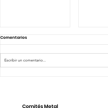
Comentarios
Escribir un comentario...
Competencia si: pero en
Expansion
igualdad de condiciones
Latinoame
escenario 
Comités Metal