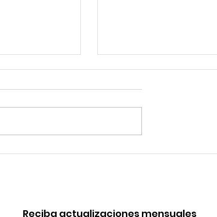
 de China en
Coca-Cola invertirá mi
rica. Perú
millones de dólares en
de esa batalla
Perú y destina fondos 
OxI
Reciba actualizaciones mensuales