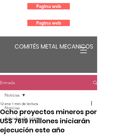
Pagina web
Pagina web
COMITÉS METAL MECANICOS
Entrada
Noticias
12 ene
1 min de lectura
Noticias
Ocho proyectos mineros por
Articulos de interés
US$ 7619 millones iniciarán
ejecución este año