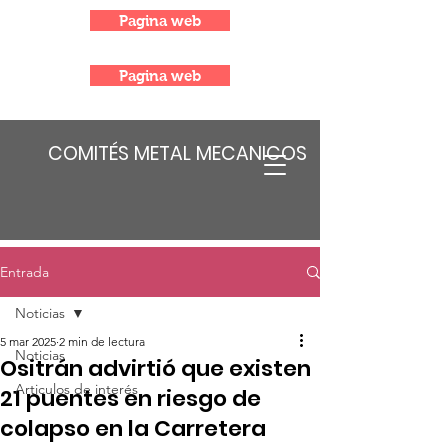
Pagina web
Pagina web
COMITÉS METAL MECANICOS
Entrada
Noticias
5 mar 2025
2 min de lectura
Noticias
Ositrán advirtió que existen
Articulos de interés
21 puentes en riesgo de
colapso en la Carretera