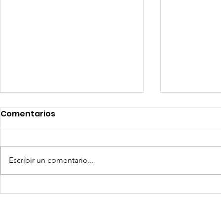
Comentarios
Escribir un comentario...
Competencia si: pero en
Expansion
igualdad de condiciones
Latinoame
escenario 