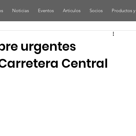
os
Noticias
Eventos
Articulos
Socios
Productos y 
obre urgentes
Carretera Central