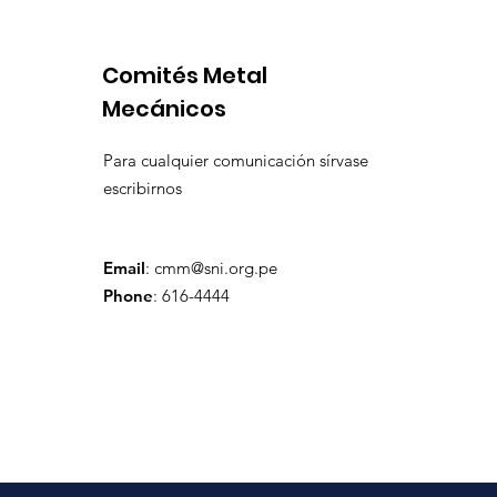
Comités Metal
Mecánicos
Para cualquier comunicación sírvase
escribirnos
Email
:
cmm@sni.org.pe
Phone
: 616-4444