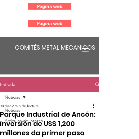
Pagina web
Pagina web
COMITÉS METAL MECANICOS
Entrada
Noticias
30 mar
2 min de lectura
Noticias
Parque Industrial de Ancón:
Articulos de interés
inversión de US$ 1,200
millones da primer paso