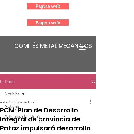
Pagina web
Pagina web
COMITÉS METAL MECANICOS
Entrada
Noticias
6 abr
1 min de lectura
Noticias
PCM: Plan de Desarrollo
Articulos de interés
Integral de provincia de
Pataz impulsará desarrollo