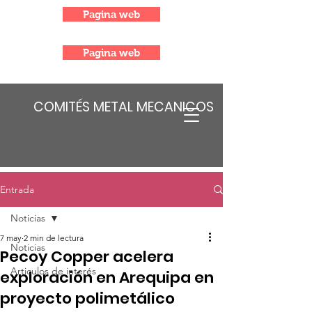
Pagina web
Pagina web
COMITÉS METAL MECANICOS
Entrada
Noticias
7 may
2 min de lectura
Noticias
Pecoy Copper acelera
Articulos de interés
exploración en Arequipa en
proyecto polimetálico