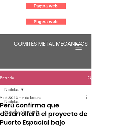
Pagina web
Pagina web
COMITÉS METAL MECANICOS
Entrada
Noticias
9 oct 2024
3 min de lectura
Noticias
Perú confirma que
Articulos de interés
desarrollará el proyecto de
Puerto Espacial bajo