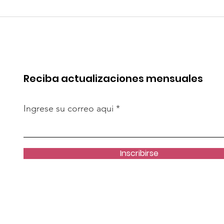
quipa: “Iniciar
Alemania: Casas
[antidumping]
impresas en 3D: ¿pued
cto es
resolver crisis de
te”
vivienda?
Reciba actualizaciones mensuales
Ingrese su correo aqui
Inscribirse