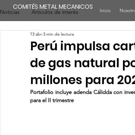
COMITÉS METAL MECANICOS
Inicio
Nosotr
Noticias
Articulos de interés
13 abr
3 min de lectura
Perú impulsa car
de gas natural p
millones para 20
Portafolio incluye adenda Cálidda con inver
para el II trimestre