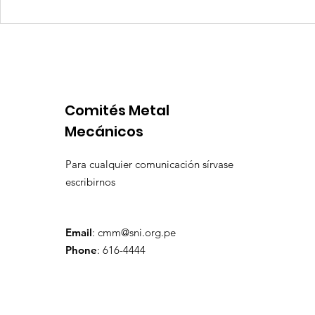
Quilla Resources US$ 25
Aceros Are
millones para culminar
procesos 
prefactibilidad de
por produ
expansión de Chapi
insuficien
Comités Metal
Mecánicos
Para cualquier comunicación sírvase
escribirnos
Email
:
cmm@sni.org.pe
Phone
: 616-4444