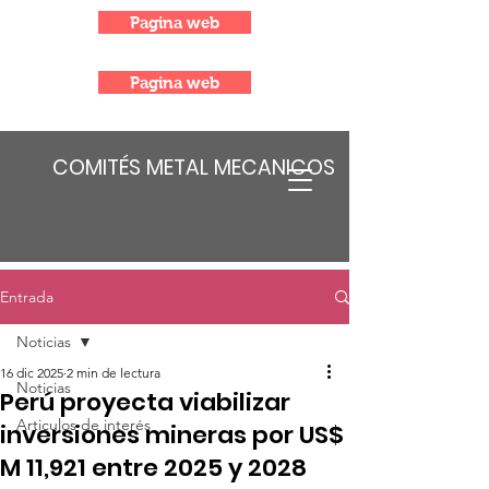
Pagina web
Pagina web
COMITÉS METAL MECANICOS
Entrada
Noticias
16 dic 2025
2 min de lectura
Noticias
Perú proyecta viabilizar
Articulos de interés
inversiones mineras por US$
M 11,921 entre 2025 y 2028