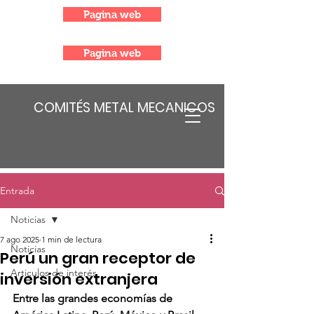
Pagina web
Pagina web
COMITÉS METAL MECANICOS
Entrada
Noticias
7 ago 2025
1 min de lectura
Noticias
Perú un gran receptor de
Articulos de interés
inversión extranjera
Entre las grandes economías de 