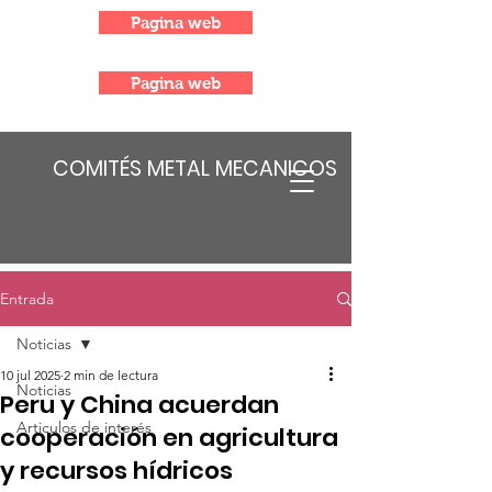
Pagina web
Pagina web
COMITÉS METAL MECANICOS
Entrada
Noticias
10 jul 2025
2 min de lectura
Noticias
Peru y China acuerdan
Articulos de interés
cooperación en agricultura
y recursos hídricos