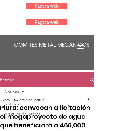
Pagina web
Pagina web
COMITÉS METAL MECANICOS
Entrada
Noticias
15 nov 2024
2 min de lectura
Noticias
Piura: convocan a licitación
Articulos de interés
el megaproyecto de agua
que beneficiará a 466,000