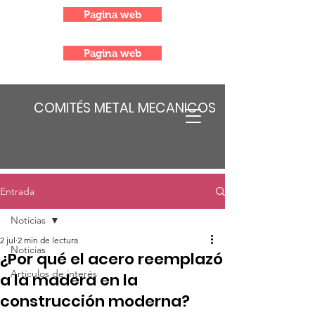
Pagina web
Pagina web
COMITÉS METAL MECANICOS
Entrada
Noticias
2 jul
2 min de lectura
Noticias
¿Por qué el acero reemplazó
Articulos de interés
a la madera en la
construcción moderna?