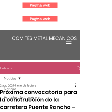
Pagina web
Pagina web
COMITÉS METAL MECANICOS
Entrada
Noticias
2 ago 2024
1 min de lectura
Noticias
Próxima convocatoria para
Articulos de interés
la construcción de la
carretera Puente Rancho –