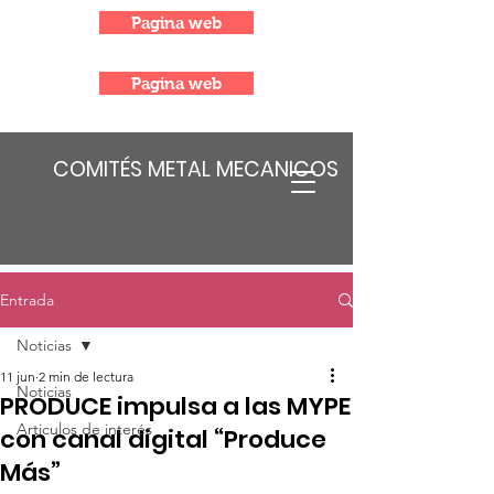
Pagina web
Pagina web
COMITÉS METAL MECANICOS
Entrada
Noticias
11 jun
2 min de lectura
Noticias
PRODUCE impulsa a las MYPE
Articulos de interés
con canal digital “Produce
Más”