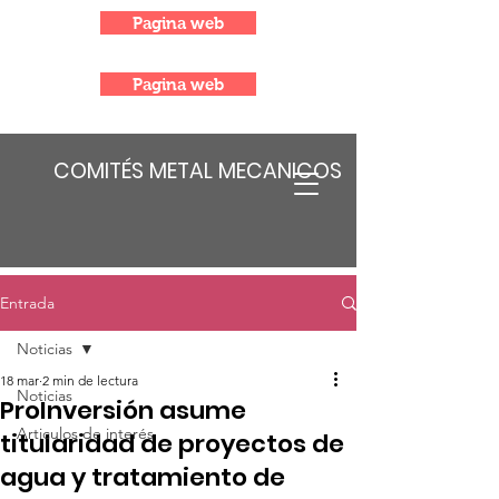
Pagina web
Pagina web
COMITÉS METAL MECANICOS
Entrada
Noticias
18 mar
2 min de lectura
Noticias
ProInversión asume
Articulos de interés
titularidad de proyectos de
agua y tratamiento de