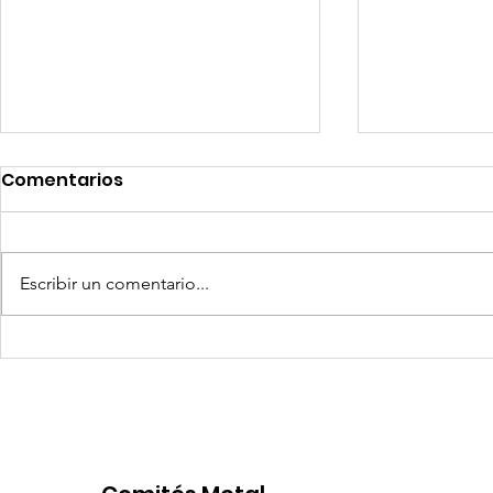
Comentarios
Escribir un comentario...
Competencia si: pero en
Expansion
igualdad de condiciones
Latinoame
escenario 