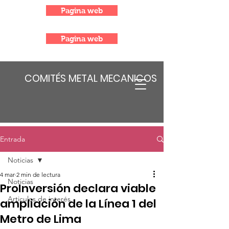
Pagina web
Pagina web
COMITÉS METAL MECANICOS
Entrada
Noticias
4 mar
2 min de lectura
Noticias
ProInversión declara viable
Articulos de interés
ampliación de la Línea 1 del
Metro de Lima