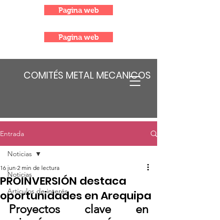
Pagina web
Pagina web
COMITÉS METAL MECANICOS
Entrada
Noticias
16 jun
2 min de lectura
Noticias
PROINVERSIÓN destaca
Articulos de interés
oportunidades en Arequipa
Proyectos clave en 