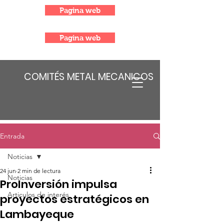
Pagina web
Pagina web
COMITÉS METAL MECANICOS
Entrada
Noticias
24 jun
2 min de lectura
Noticias
ProInversión impulsa
Articulos de interés
proyectos estratégicos en
Lambayeque