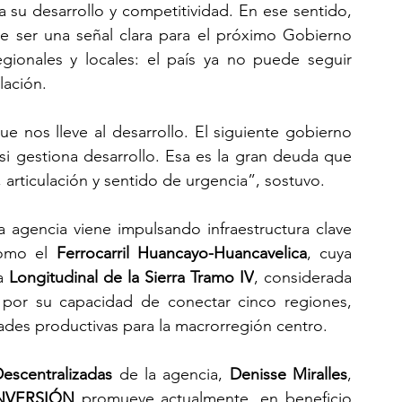
 su desarrollo y competitividad. En ese sentido, 
e ser una señal clara para el próximo Gobierno 
egionales y locales: el país ya no puede seguir 
lación.
e nos lleve al desarrollo. El siguiente gobierno 
si gestiona desarrollo. Esa es la gran deuda que 
 articulación y sentido de urgencia”, sostuvo.
a agencia viene impulsando infraestructura clave 
como el 
Ferrocarril Huancayo-Huancavelica
, cuya 
a 
Longitudinal de la Sierra Tramo IV
, considerada 
or su capacidad de conectar cinco regiones, 
idades productivas para la macrorregión centro.
Descentralizadas
 de la agencia, 
Denisse Miralles
, 
NVERSIÓN
 promueve actualmente, en beneficio 