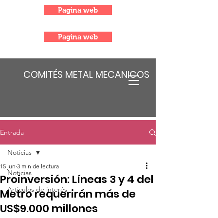
Pagina web
Pagina web
COMITÉS METAL MECANICOS
Entrada
Noticias
15 jun
3 min de lectura
Noticias
Proinversión: Líneas 3 y 4 del
Articulos de interés
Metro requerirán más de
US$9.000 millones