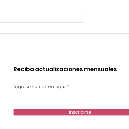
quipa: “Iniciar
Alemania: Casas
[antidumping]
impresas en 3D: ¿pued
cto es
resolver crisis de
te”
vivienda?
Reciba actualizaciones mensuales
Ingrese su correo aqui
Inscribirse