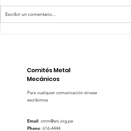
Escribir un comentario...
Quilla Resources US$ 25
Aceros Are
millones para culminar
procesos 
prefactibilidad de
por produ
expansión de Chapi
insuficien
Comités Metal
Mecánicos
Para cualquier comunicación sírvase
escribirnos
Email
:
cmm@sni.org.pe
Phone
: 616-4444