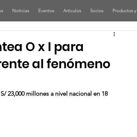
os
Noticias
Eventos
Articulos
Socios
Productos y 
tea O x I para
frente al fenómeno
S/ 23,000 millones a nivel nacional en 18 