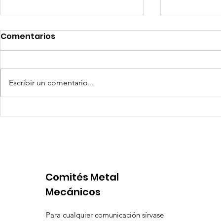
Comentarios
Escribir un comentario...
Competencia si: pero en
Expansion
igualdad de condiciones
Latinoame
escenario 
Comités Metal
Mecánicos
Para cualquier comunicación sírvase