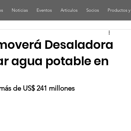
os
Noticias
Eventos
Articulos
Socios
Productos y 
omoverá Desaladora
zar agua potable en
 más de US$ 241 millones