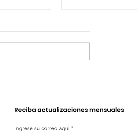
 de China en
Coca-Cola invertirá mi
rica. Perú
millones de dólares en
de esa batalla
Perú y destina fondos 
OxI
Reciba actualizaciones mensuales
Ingrese su correo aqui