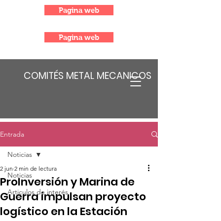
Pagina web
Pagina web
COMITÉS METAL MECANICOS
Entrada
Noticias
2 jun
2 min de lectura
Noticias
ProInversión y Marina de
Articulos de interés
Guerra impulsan proyecto
logístico en la Estación