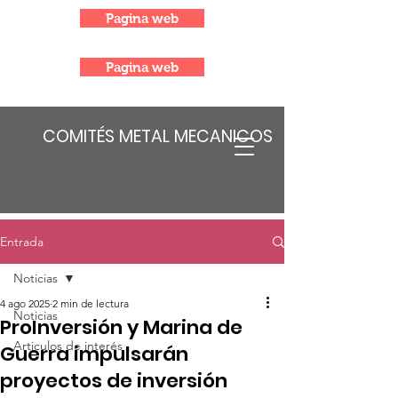
Pagina web
Pagina web
COMITÉS METAL MECANICOS
Entrada
Noticias
4 ago 2025
2 min de lectura
Noticias
ProInversión y Marina de
Articulos de interés
Guerra impulsarán
proyectos de inversión