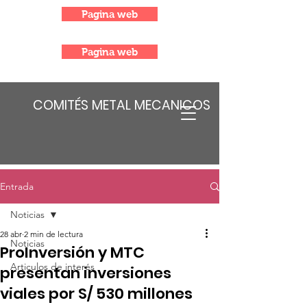
Pagina web
Pagina web
COMITÉS METAL MECANICOS
Entrada
Noticias
28 abr
2 min de lectura
Noticias
ProInversión y MTC
Articulos de interés
presentan inversiones
viales por S/ 530 millones