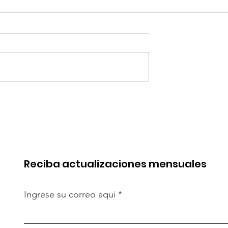
quipa: “Iniciar
Alemania: Casas
[antidumping]
impresas en 3D: ¿pued
cto es
resolver crisis de
te”
vivienda?
Reciba actualizaciones mensuales
Ingrese su correo aqui