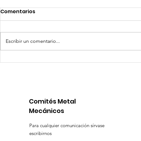
Comentarios
Escribir un comentario...
Quilla Resources US$ 25
Aceros Are
millones para culminar
procesos 
prefactibilidad de
por produ
expansión de Chapi
insuficien
Comités Metal
Mecánicos
Para cualquier comunicación sírvase
escribirnos