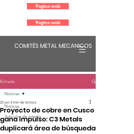
Pagina web
Pagina web
COMITÉS METAL MECANICOS
Entrada
Noticias
25 jun
2 min de lectura
Noticias
Proyecto de cobre en Cusco
Articulos de interés
gana impulso: C3 Metals
duplicará área de búsqueda