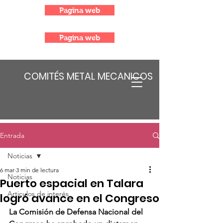
Pagina web
Pagina web
COMITÉS METAL MECANICOS
Entrada
Noticias
6 mar
3 min de lectura
Noticias
Puerto espacial en Talara
Articulos de interés
logró avance en el Congreso
La Comisión de Defensa Nacional del 