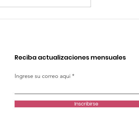
robó mejoras
Quilla Resources
s del Terminal
proyecta la expansión 
Salaverry
Chapi hacia fines del
2029
Reciba actualizaciones mensuales
Ingrese su correo aqui
Inscribirse