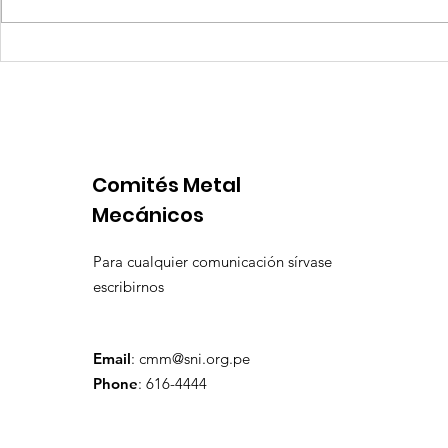
Coca-Cola invertirá mil
Senace ap
millones de dólares en
operativa
Perú y destina fondos a
Portuario 
OxI
Comités Metal
Mecánicos
Para cualquier comunicación sírvase
escribirnos
Email
:
cmm@sni.org.pe
Phone
: 616-4444